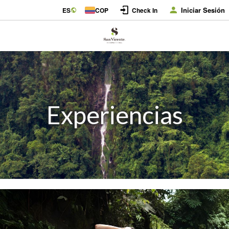
Iniciar Sesión
ES
COP
Check In
Experiencias