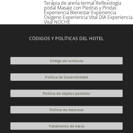
Terapia de arena termal
Reflexología
podal
Masaje con Piedras y Pindas
Experiencia Bienestar
Experiencia
Oxígeno
Experiencia Vital DÍA
Experiencia
Vital NOCHE
CÓDIGOS Y POLÍTICAS DEL HOTEL
Código de conducta
Política de Sostenibilidad
Política de objetos perdidos
Política de mascotas
Tratamiento de datos