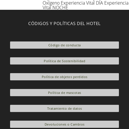
Oxígeno
Experiencia Vital DÍA
Experiencia
Vital NOCHE
CÓDIGOS Y POLÍTICAS DEL HOTEL
Código de conducta
Política de Sostenibilidad
Política de objetos perdidos
Política de mascotas
Tratamiento de datos
Devoluciones o Cambios