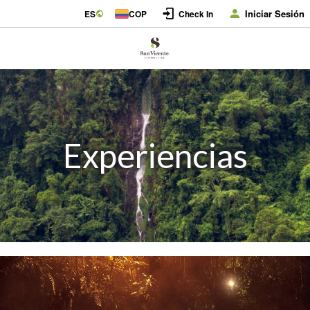
Iniciar Sesión
ES
COP
Check In
Experiencias