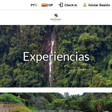
Iniciar Sesión
PT
COP
Check In
Experiencias