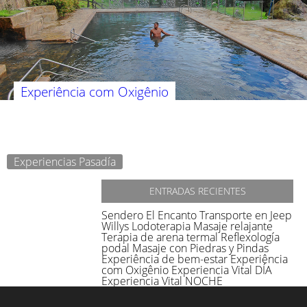
Experiência com Oxigênio
Experiencias Pasadía
ENTRADAS RECIENTES
Sendero El Encanto
Transporte en Jeep
Willys
Lodoterapia
Masaje relajante
Terapia de arena termal
Reflexología
podal
Masaje con Piedras y Pindas
Experiência de bem-estar
Experiência
com Oxigênio
Experiencia Vital DÍA
Experiencia Vital NOCHE