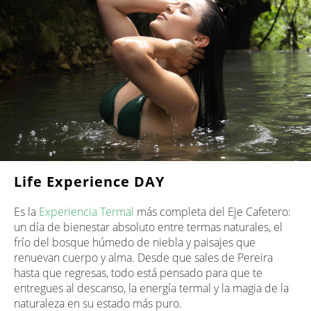
Life Experience DAY
Es la
Experiencia Termal
más completa del Eje Cafetero:
un día de bienestar absoluto entre termas naturales, el
frío del bosque húmedo de niebla y paisajes que
renuevan cuerpo y alma. Desde que sales de Pereira
hasta que regresas, todo está pensado para que te
entregues al descanso, la energía termal y la magia de la
naturaleza en su estado más puro.