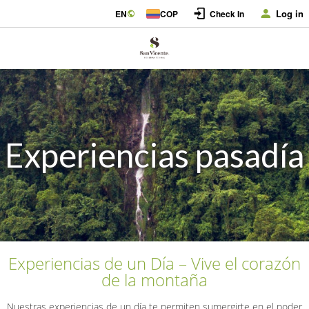
Log in
EN
COP
Check In
Experiencias pasadía
Experiencias de un Día – Vive el corazón
de la montaña
Nuestras experiencias de un día te permiten sumergirte en el poder