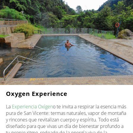
Oxygen Experience
La
Experiencia Oxígen
o te invita a respirar la esencia más
pura de San Vicente: termas naturales, vapor de montaña
y rincones que revitalizan cuerpo y espíritu. Todo está
diseñado para que vivas un día de bienestar profundo a
tu propio ritmo, rodeado de la energía viva de la