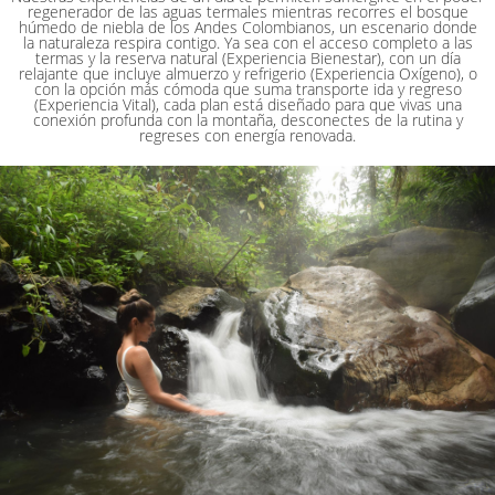
regenerador de las aguas termales mientras recorres el bosque
húmedo de niebla de los Andes Colombianos, un escenario donde
la naturaleza respira contigo. Ya sea con el acceso completo a las
termas y la reserva natural (Experiencia Bienestar), con un día
relajante que incluye almuerzo y refrigerio (Experiencia Oxígeno), o
con la opción más cómoda que suma transporte ida y regreso
(Experiencia Vital), cada plan está diseñado para que vivas una
conexión profunda con la montaña, desconectes de la rutina y
regreses con energía renovada.